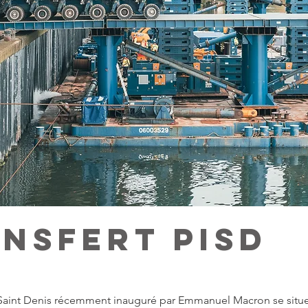
nsfert PISD
e Saint Denis récemment inauguré par Emmanuel Macron se situe