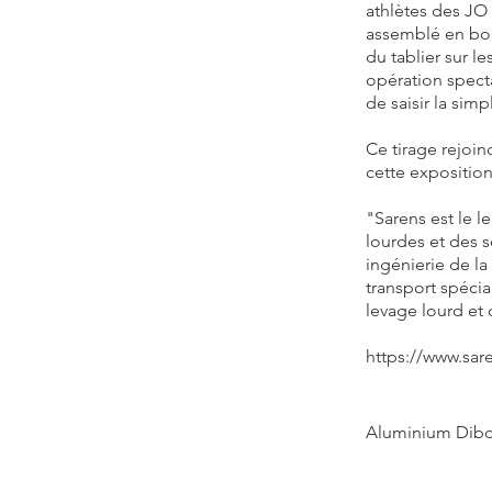
athlètes des JO 
assemblé en bord
du tablier sur l
opération spect
de saisir la simp
Ce tirage rejoin
cette exposition
"Sarens est le l
lourdes et des 
ingénierie de l
transport spéci
levage lourd et 
https://www.sa
Aluminium Dibo