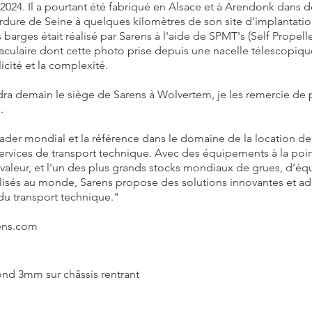
2024. Il a pourtant été fabriqué en Alsace et à Arendonk dans de
ure de Seine à quelques kilomètres de son site d'implantation. 
es barges était réalisé par Sarens à l'aide de SPMT's (Self Prope
aculaire dont cette photo prise depuis une nacelle télescopiq
licité et la complexité.
dra demain le siège de Sarens à Wolvertem, je les remercie de pa
.
eader mondial et la référence dans le domaine de la location d
services de transport technique. Avec des équipements à la poi
a valeur, et l'un des plus grands stocks mondiaux de grues, d’é
alisés au monde, Sarens propose des solutions innovantes et ad
du transport technique."
rens.com
nd 3mm sur châssis rentrant